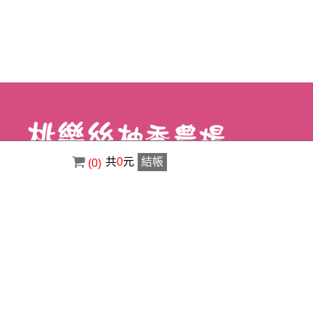
共
0
元
結帳
(0)
電話 : ( 02 ) 8630-3356
傳真 : ( 02 ) 8630-1400
信箱 : a0920529123@gmail.com
地址 : 新北市八里區荖阡村荖阡坑路34之5
號
Copyright © 2026 桃樂絲柚香農場-景觀美食餐廳 All rights reserved.