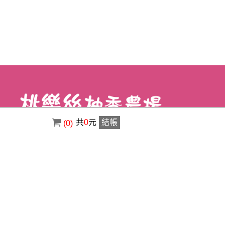
共
0
元
結帳
(0)
電話 : ( 02 ) 8630-3356
傳真 : ( 02 ) 8630-1400
信箱 : a0920529123@gmail.com
地址 : 新北市八里區荖阡村荖阡坑路34之5
號