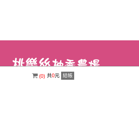
共
0
元
結帳
(0)
電話 : ( 02 ) 8630-3356
傳真 : ( 02 ) 8630-1400
信箱 : a0920529123@gmail.com
地址 : 新北市八里區荖阡村荖阡坑路34之5
號