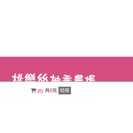
共
0
元
結帳
(0)
電話 : ( 02 ) 8630-3356
傳真 : ( 02 ) 8630-1400
信箱 : a0920529123@gmail.com
地址 : 新北市八里區荖阡村荖阡坑路34之5
號