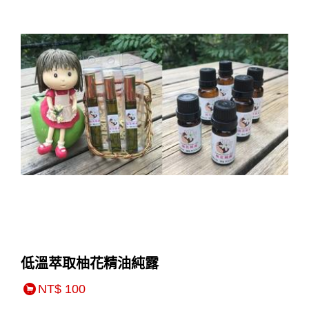
低溫萃取柚花精油純露
NT$ 100