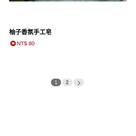
柚子香氛手工皂
NT$ 80
1
2