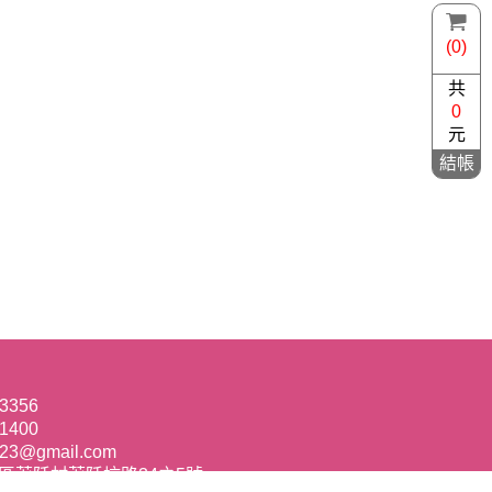
(0)
共
0
元
結帳
-3356
-1400
23@gmail.com
里區荖阡村荖阡坑路34之5號