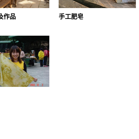
及作品
手工肥皂