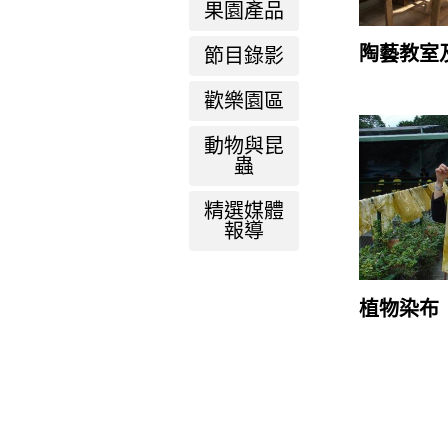
果園產品
陶藝教室
節目錄影
歡樂園區
動物與昆
蟲
精選媒體
報導
植物染布