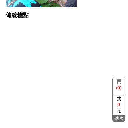
傳統糕點
(0)
共
0
元
結帳