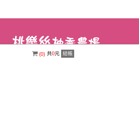
共
0
元
結帳
(0)
電話 : ( 02 ) 8630-3356
傳真 : ( 02 ) 8630-1400
信箱 : a0920529123@gmail.com
地址 : 新北市八里區荖阡村荖阡坑路34之5
號
Copyright © 2026 桃樂絲柚香農場-景觀美食餐廳 All rights reserved.