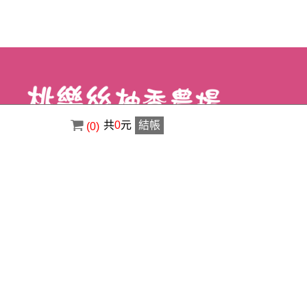
共
0
元
結帳
(0)
電話 : ( 02 ) 8630-3356
傳真 : ( 02 ) 8630-1400
信箱 : a0920529123@gmail.com
地址 : 新北市八里區荖阡村荖阡坑路34之5
號
Copyright © 2026 桃樂絲柚香農場-景觀美食餐廳 All rights reserved.