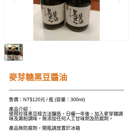
麥芽糖黑豆醬油
售價：NT$120元 / 瓶 (容量：300ml)
產品介紹：
使用珍珠黑豆經古法釀造，日曬一年後，加入麥芽糖調
味及澱粉調味，無添加任何人工甘味劑及防腐劑。
產品無防腐劑，開瓶請放置於冰箱